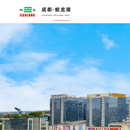
首页
关于我们
新闻中心
城市综合开发
腾
蛟龙简介
蛟龙动态
园区开发
变电
董事局主席简介
蛟龙直通车
CBD中心
活水
党建工作
天天蛟龙
文化旅游中心
白河
企业荣誉
展示
社会责任
五星
企业文化
文化
教学基地
道路
防洪