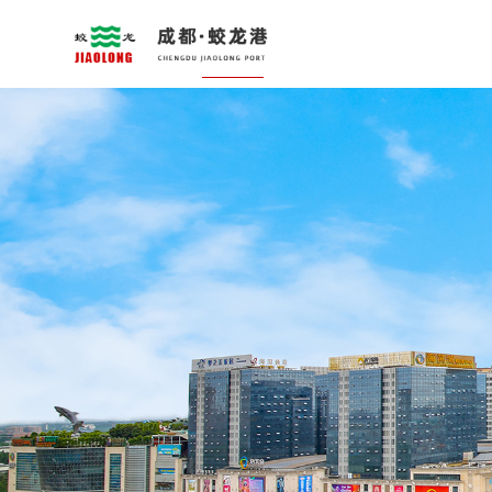
首页
关于我们
新闻中心
城市综合开发
腾
蛟龙简介
蛟龙动态
园区开发
变电
董事局主席简介
蛟龙直通车
CBD中心
活水
党建工作
天天蛟龙
文化旅游中心
白河
企业荣誉
展示
社会责任
五星
企业文化
文化
教学基地
道路
防洪