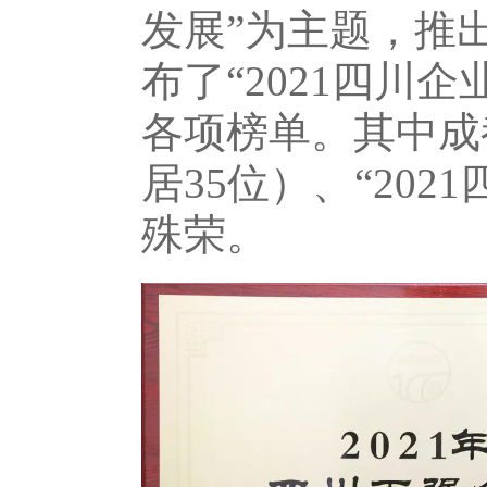
发展”为主题，推
布了“
2021
四川企
各项榜单。其中成
居
35
位）、“
2021
殊荣。