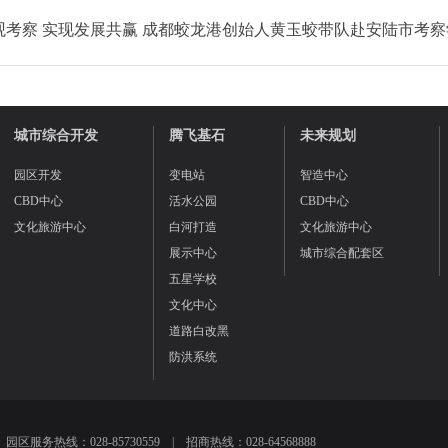
观考察 实现发展共赢 成都蛟龙港创始人黄玉蛟带队赴安陆市考察
城市综合开发
腾飞基石
未来规划
园区开发
变电站
智造中心
CBD中心
活水公园
CBD中心
文化旅游中心
白河打造
文化旅游中心
展示中心
城市综合配套区
五星学校
文化中心
道路白改黑
防洪系统
园区服务热线：028-85730559 | 招商热线：028-64568888