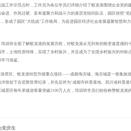
统战工作示范点时，工作员为各位学员们详细介绍了蛟龙港围绕企业党的
奋进、作风过硬、富有凝聚力和战斗力的基层党组织队伍，园区按照“党
作体系，形成了园区“大统战”工作格局，为促进园区经济社会发展凝聚智慧
，培训班全面了解蛟龙港的发展历程，对蛟龙港从无到有的蜕变速度感到
市，土地性质特殊，实现了乡村振兴，并且成为了全国乡村振兴的对标点
得学习借鉴。
旅游景区、蛟龙港转型升级重点项目——成都海滨城。海滨城是一座集旅
洋馆创下吉尼斯世界纪录，并先后评为“成都市科普基地、四川省科普基
城景区每年承接游客量突破2100万人次，培训班学员们纷纷称赞蛟龙港
为党庆生