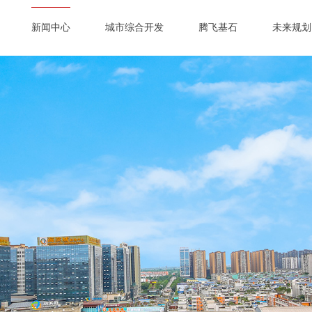
新闻中心
城市综合开发
腾飞基石
未来规划
蛟龙动态
园区开发
变电站
智造中心
简介
蛟龙直通车
CBD中心
活水公园
CBD中心
天天蛟龙
文化旅游中心
白河打造
文化旅游
展示中心
城市综合
五星学校
文化中心
道路白改黑
防洪系统