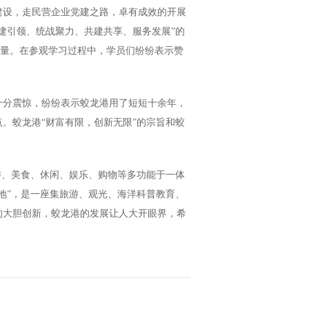
建设，走民营企业党建之路，卓有成效的开展
建引领、统战聚力、共建共享、服务发展”的
和力量。在参观学习过程中，学员们纷纷表示赞
十分震惊，纷纷表示蛟龙港用了短短十余年，
。蛟龙港“财富有限，创新无限”的宗旨和蛟
游、美食、休闲、娱乐、购物等多功能于一体
地”，是一座集旅游、观光、海洋科普教育、
的大胆创新，蛟龙港的发展让人大开眼界，希