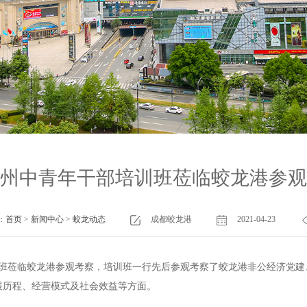
州中青年干部培训班莅临蛟龙港参观
：
首页
>
新闻中心
>
蛟龙动态
成都蛟龙港
2021-04-23
培训班莅临蛟龙港参观考察，培训班一行先后参观考察了蛟龙港非公经济党
展历程、经营模式及社会效益等方面。