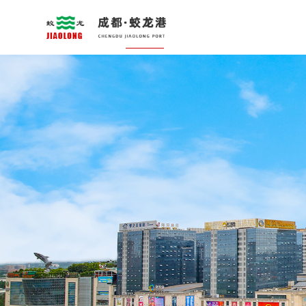
首页
关于我们
新闻中心
城市综合开发
腾
蛟龙简介
蛟龙动态
园区开发
变电
董事局主席简介
蛟龙直通车
CBD中心
活水
党建工作
天天蛟龙
文化旅游中心
白河
企业荣誉
展示
社会责任
五星
企业文化
文化
教学基地
道路
防洪